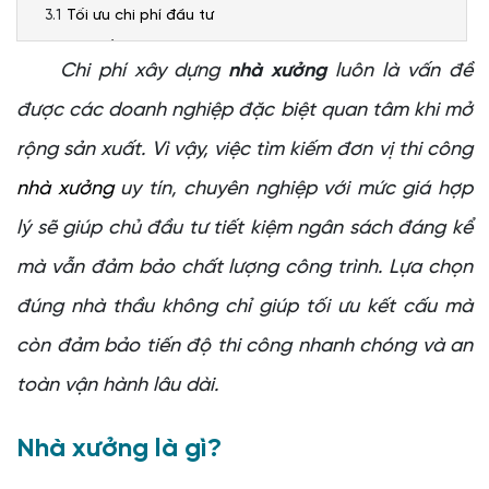
Tối ưu chi phí đầu tư
Độ bền vượt trội
Chi phí xây dựng
nhà xưởng
luôn là vấn đề
Thời gian thi công nhanh
được các doanh nghiệp đặc biệt quan tâm khi mở
Thân thiện với môi trường
rộng sản xuất. Vì vậy, việc tìm kiếm đơn vị thi công
Các hạng mục thi công nhà xưởng phổ biến
• Thiết kế nhà xưởng theo yêu cầu
nhà xưởng
uy tín, chuyên nghiệp với mức giá hợp
• Thi công nền móng
lý sẽ giúp chủ đầu tư tiết kiệm ngân sách đáng kể
• Thi công kết cấu khung
mà vẫn đảm bảo chất lượng công trình. Lựa chọn
• Thi công hệ thống kỹ thuật
đúng nhà thầu không chỉ giúp tối ưu kết cấu mà
• Hoàn thiện công trình
Quy trình thi công nhà xưởng chuyên nghiệp
còn đảm bảo tiến độ thi công nhanh chóng và an
Lợi ích khi sử dụng dịch vụ thi công nhà xưởng trọn gói
toàn vận hành lâu dài.
Kinh nghiệm giúp doanh nghiệp tối ưu chi phí xây dựng
nhà xưởng
Nhà xưởng là gì?
Lựa chọn thiết kế phù hợp nhu cầu sử dụng
Ưu tiên vật liệu bền và tiết kiệm