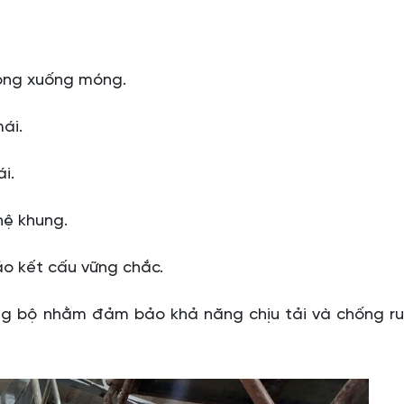
trọng xuống móng.
ái.
i.
hệ khung.
o kết cấu vững chắc.
ng bộ nhằm đảm bảo khả năng chịu tải và chống ru