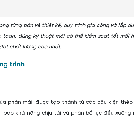
ong từng bản vẽ thiết kế, quy trình gia công và lắp d
 toàn, đúng kỹ thuật mới có thể kiểm soát tốt mối 
 đạt chất lượng cao nhất.
ng trình
đúng kỹ thuật
a phần mái, được tạo thành từ các cấu kiện thép l
 bảo khả năng chịu tải và phân bổ lực đều xuống