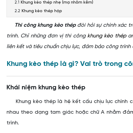
Khung kèo thép nhẹ (mạ nhôm kẽm)
Khung kèo thép hộp
Khung kèo thép tiền chế (thép hình, thép tổ hợp)
Thi công khung kèo thép
đòi hỏi sự chính xác tr
Vai trò của khung kèo thép trong công trình
trình. Chỉ những đơn vị thi công
khung kèo thép
an
Chịu tải trọng mái, gió, mưa
liên kết và tiêu chuẩn chịu lực, đảm bảo công trình
Tăng độ ổn định và tuổi thọ công trình
Ảnh hưởng trực tiếp đến an toàn vận hành
Khung kèo thép là gì? Vai trò trong cô
Tiêu chí đánh giá đơn vị thi công khung kèo thép an toàn, 
Năng lực thiết kế và tính toán kết cấu
Quy trình thi công chuẩn
Khái niệm khung kèo thép
Đảm bảo an toàn lao động
Vật liệu đạt tiêu chuẩn
Khung kèo thép là hệ kết cấu chịu lực chính củ
Quy trình thi công khung kèo thép đúng kỹ thuật
nhau theo dạng tam giác hoặc chữ A nhằm đảm
Bước 1: Khảo sát và thiết kế
trình.
Bước 2: Gia công cấu kiện