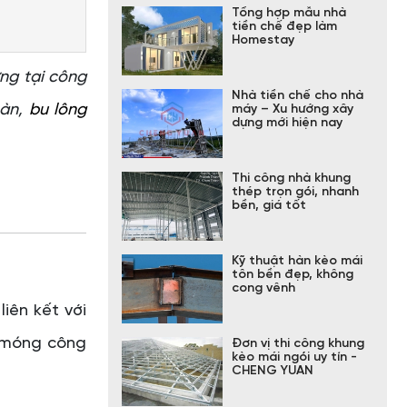
Tổng hợp mẫu nhà
tiền chế đẹp làm
Homestay
ựng tại công
Nhà tiền chế cho nhà
hàn,
bu lông
máy – Xu hướng xây
dựng mới hiện nay
Thi công nhà khung
thép trọn gói, nhanh
bền, giá tốt
Kỹ thuật hàn kèo mái
tôn bền đẹp, không
cong vênh
iên kết với
 móng công
Đơn vị thi công khung
kèo mái ngói uy tín -
CHENG YUAN