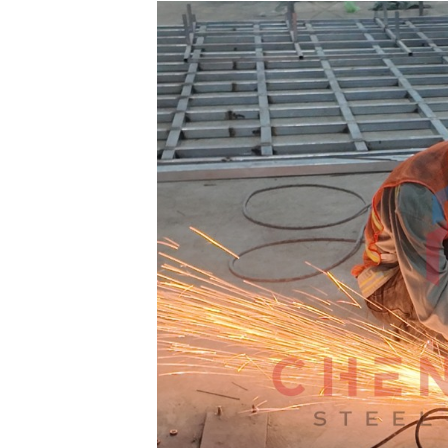
Bước 3: Lắp dựng cột và kèo
Bước 4: Lắp xà gồ và giằng
Bước 5: Kiểm tra, nghiệm thu và bàn giao
Đơn vị thi công khung kèo thép chất lượng, giá tốt
Thế mạnh của CHENG YUAN
Cam kết của CHENG YUAN