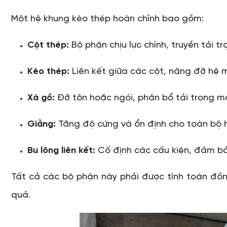
Một hệ khung kèo thép hoàn chỉnh bao gồm:
Cột thép:
Bộ phận chịu lực chính, truyền tải 
Kèo thép:
Liên kết giữa các cột, nâng đỡ hệ m
Xà gồ:
Đỡ tôn hoặc ngói, phân bổ tải trọng má
Giằng:
Tăng độ cứng và ổn định cho toàn bộ 
Bu lông liên kết:
Cố định các cấu kiện, đảm bả
Tất cả các bộ phận này phải được tính toán đồ
quả.