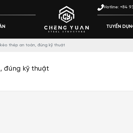
26 Street No. 8, Administrative Center, Di An Ward, Ho Ch
Hotline: +84 
ÁN
TUYỂN DỤ
 kèo thép an toàn, đúng kỹ thuật
, đúng kỹ thuật