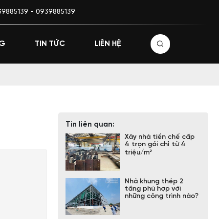
i Minh city
939885139 - 0939885139
NG
TIN TỨC
LIÊN HỆ
Tin liên quan:
Xây nhà tiền chế cấp
4 trọn gói chỉ từ 4
triệu/m²
Nhà khung thép 2
tầng phù hợp với
những công trình nào?