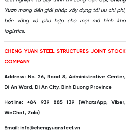
kinh nghiệm và quy trình thi công hiện đại,
Cheng
Yuan
mang đến giải pháp xây dựng tối ưu chi phí,
bền vững và phù hợp cho mọi mô hình kho
logistics.
CHENG YUAN STEEL STRUCTURES JOINT STOCK
COMPANY
Address: No. 26, Road 8, Administrative Center,
Di An Ward, Di An City, Binh Duong Province
Hotline: +84 939 885 139 (WhatsApp, Viber,
WeChat, Zalo)
Email: info@chengyuansteel.vn