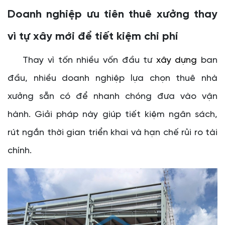
Doanh nghiệp ưu tiên thuê xưởng thay
vì tự xây mới để tiết kiệm chi phí
Thay vì tốn nhiều vốn đầu tư
xây dựng
ban
đầu, nhiều doanh nghiệp lựa chọn thuê nhà
xưởng sẵn có để nhanh chóng đưa vào vận
hành. Giải pháp này giúp tiết kiệm ngân sách,
rút ngắn thời gian triển khai và hạn chế rủi ro tài
chính.