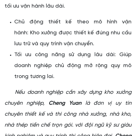
tối ưu vận hành lâu dài.
Chủ động thiết kế theo mô hình vận
hành:
Kho xưởng được thiết kế đúng nhu cầu
lưu trữ và quy trình vận chuyển.
Tối ưu công năng sử dụng lâu dài:
Giúp
doanh nghiệp chủ động mở rộng quy mô
trong tương lai.
Nếu doanh nghiệp cần xây dựng kho xưởng
chuyên nghiệp,
Cheng Yuan
là đơn vị uy tín
chuyên thiết kế và thi công nhà xưởng, nhà kho,
nhà thép tiền chế trọn gói. với đội ngũ kỹ sư giàu