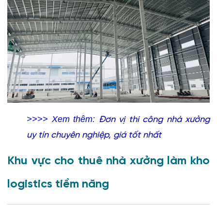
>>>> Xem thêm:
Đơn vị thi công nhà xưởng
uy tín chuyên nghiệp, giá tốt nhất
Khu vực cho thuê nhà xưởng làm kho
logistics tiềm năng