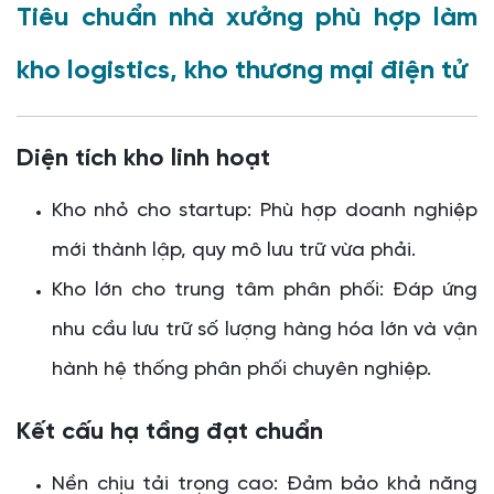
Tiêu chuẩn nhà xưởng phù hợp làm
kho logistics, kho thương mại điện tử
Diện tích kho linh hoạt
Kho nhỏ cho startup: Phù hợp doanh nghiệp
mới thành lập, quy mô lưu trữ vừa phải.
Kho lớn cho trung tâm phân phối: Đáp ứng
nhu cầu lưu trữ số lượng hàng hóa lớn và vận
hành hệ thống phân phối chuyên nghiệp.
Kết cấu hạ tầng đạt chuẩn
Nền chịu tải trọng cao: Đảm bảo khả năng