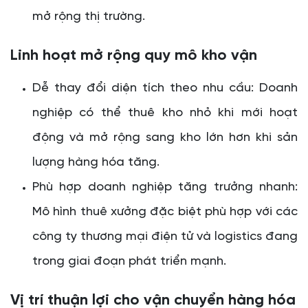
mở rộng thị trường.
Linh hoạt mở rộng quy mô kho vận
Dễ thay đổi diện tích theo nhu cầu: Doanh
nghiệp có thể thuê kho nhỏ khi mới hoạt
động và mở rộng sang kho lớn hơn khi sản
lượng hàng hóa tăng.
Phù hợp doanh nghiệp tăng trưởng nhanh:
Mô hình thuê xưởng đặc biệt phù hợp với các
công ty thương mại điện tử và logistics đang
trong giai đoạn phát triển mạnh.
Vị trí thuận lợi cho vận chuyển hàng hóa