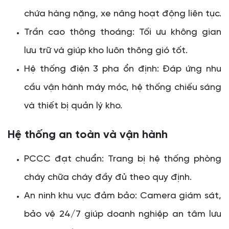
chứa hàng nặng, xe nâng hoạt động liên tục.
Trần cao thông thoáng: Tối ưu không gian
lưu trữ và giúp kho luôn thông gió tốt.
Hệ thống điện 3 pha ổn định: Đáp ứng nhu
cầu vận hành máy móc, hệ thống chiếu sáng
và thiết bị quản lý kho.
Hệ thống an toàn và vận hành
PCCC đạt chuẩn: Trang bị hệ thống phòng
cháy chữa cháy đầy đủ theo quy định.
An ninh khu vực đảm bảo: Camera giám sát,
bảo vệ 24/7 giúp doanh nghiệp an tâm lưu