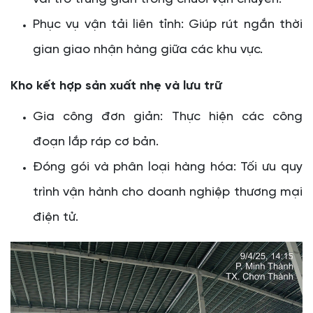
Phục vụ vận tải liên tỉnh: Giúp rút ngắn thời
gian giao nhận hàng giữa các khu vực.
Kho kết hợp sản xuất nhẹ và lưu trữ
Gia công đơn giản: Thực hiện các công
đoạn lắp ráp cơ bản.
Đóng gói và phân loại hàng hóa: Tối ưu quy
trình vận hành cho doanh nghiệp thương mại
điện tử.