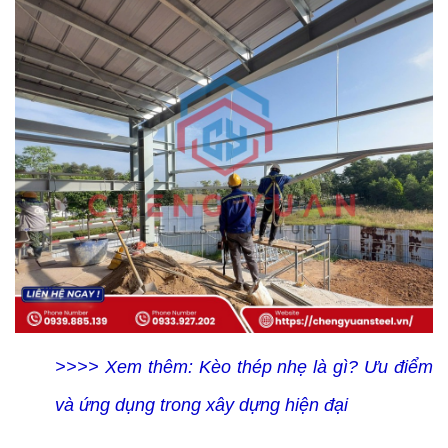
>>>> Xem thêm:
Kèo thép nhẹ là gì? Ưu điểm
và ứng dụng trong xây dựng hiện đại