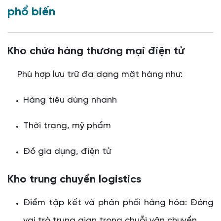
phổ biến
Kho chứa hàng thương mại điện tử
Phù hợp lưu trữ đa dạng mặt hàng như:
Hàng tiêu dùng nhanh
Thời trang, mỹ phẩm
Đồ gia dụng, điện tử
Kho trung chuyển logistics
Điểm tập kết và phân phối hàng hóa: Đóng
vai trò trung gian trong chuỗi vận chuyển.