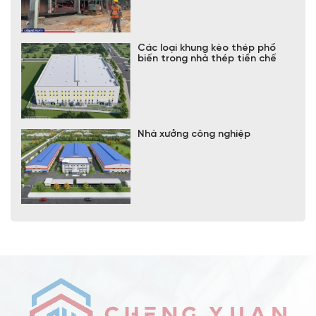
Các loại khung kèo thép phổ
biến trong nhà thép tiền chế
Nhà xưởng công nghiệp