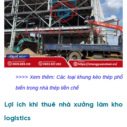
>>>> Xem thêm:
Các loại khung kèo thép phổ
biến trong nhà thép tiền chế
Lợi ích khi thuê nhà xưởng làm kho
logistics