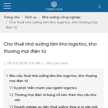
Trang chủ
Dịch vụ
Nhà xưởng công nghiệp
Cho thuê nhà xưởng làm kho logistics, kho thương mại
điện tử
Cho thuê nhà xưởng làm kho logistics, kho
thương mại điện tử
09/03/2026 11:15 AM
290 Lượt xem
Nhu cầu thuê nhà xưởng làm kho logistics, kho thương
mại điện tử
Sự phát triển mạnh của ngành logistics
Thương mại điện tử bùng nổ kéo theo nhu cầu kho
vận
Doanh nghiệp ưu tiên thuê xưởng thay vì tự xây mới