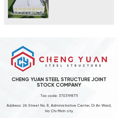
Tư vấn thi công khung kèo nhà
xưởng đạt chuẩn, bền vững
Các loại khung kèo thép phổ
biến trong nhà thép tiền chế