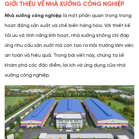
GIỚI THIỆU VỀ NHÀ XƯỞNG CÔNG NGHIỆP
5. Thân Thiện Với Môi Trường
ỨNG DỤNG CỦA NHÀ XƯỞNG CÔNG NGHIỆP
Nhà xưởng công nghiệp
là một phần quan trọng trong
1. Lập Kế Hoạch
hoạt động sản xuất và chế biến hàng hóa. Với thiết kế
2. Thiết Kế
tối ưu và tính năng linh hoạt, nhà xưởng không chỉ đáp
3. Xây Dựng
ứng nhu cầu sản xuất mà còn tạo ra môi trường làm việc
4. Kiểm Tra và Hoàn Thiện
an toàn và hiệu quả. Trong bài viết này, chúng ta sẽ
KẾT LUẬN
khám phá các đặc điểm, lợi ích và ứng dụng của nhà
xưởng công nghiệp.