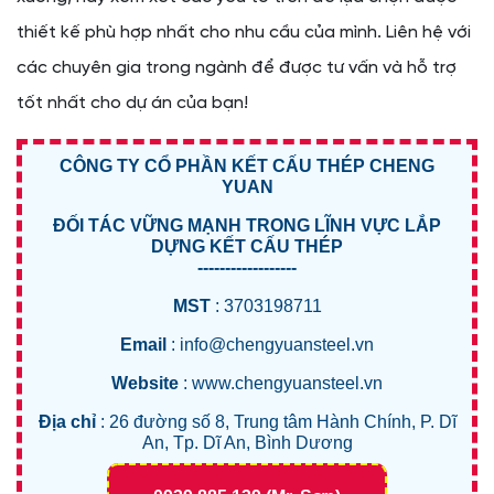
thiết kế phù hợp nhất cho nhu cầu của mình. Liên hệ với
các chuyên gia trong ngành để được tư vấn và hỗ trợ
tốt nhất cho dự án của bạn!
CÔNG TY CỔ PHẦN KẾT CẤU THÉP CHENG
YUAN
ĐỐI TÁC VỮNG MẠNH TRONG LĨNH VỰC LẮP
DỰNG KẾT CẤU THÉP
------------------
MST
: 3703198711
Email
: info@chengyuansteel.vn
Website
: www.chengyuansteel.vn
Địa chỉ
: 26 đường số 8, Trung tâm Hành Chính, P. Dĩ
An, Tp. Dĩ An, Bình Dương