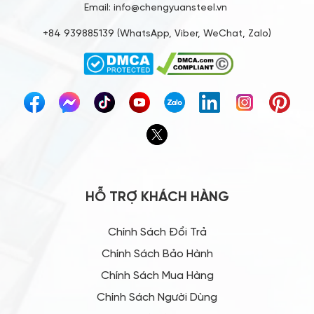
CHENG YUAN STEEL STRUCTURE JOINT
STOCK COMPANY
Tax code: 3703198711
Address: 26 Street No. 8, Administrative Center, Di An Ward,
Ho Chi Minh city
Email: info@chengyuansteel.vn
+84 939885139 (WhatsApp, Viber, WeChat, Zalo)