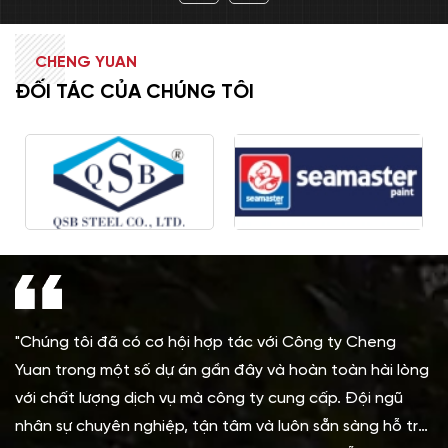
CHENG YUAN
ĐỐI TÁC CỦA CHÚNG TÔI
ơ hội hợp tác với Công ty Cheng
"Cheng Yuan thể hiện s
 dự án gần đây và hoàn toàn hài lòng
kế hoạch nhằm phù hợp 
h vụ mà công ty cung cấp. Đội ngũ
giúp chúng tôi tối ưu h
iệp, tận tâm và luôn sẵn sàng hỗ trợ
biệt đánh giá cao tinh