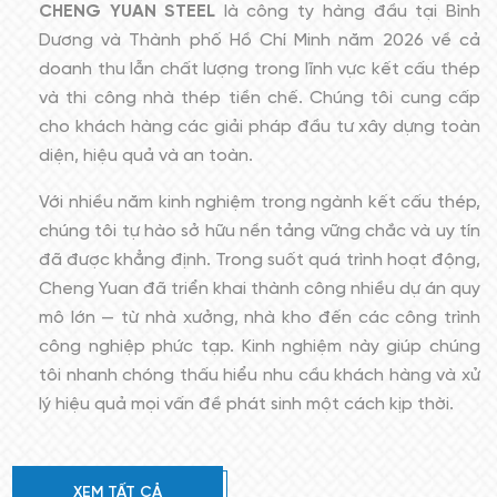
CHENG YUAN STEEL
là công ty hàng đầu tại Bình
Dương và Thành phố Hồ Chí Minh năm 2026 về cả
doanh thu lẫn chất lượng trong lĩnh vực kết cấu thép
và thi công nhà thép tiền chế. Chúng tôi cung cấp
cho khách hàng các giải pháp đầu tư xây dựng toàn
diện, hiệu quả và an toàn.
Với nhiều năm kinh nghiệm trong ngành kết cấu thép,
chúng tôi tự hào sở hữu nền tảng vững chắc và uy tín
đã được khẳng định. Trong suốt quá trình hoạt động,
Cheng Yuan đã triển khai thành công nhiều dự án quy
mô lớn — từ nhà xưởng, nhà kho đến các công trình
công nghiệp phức tạp. Kinh nghiệm này giúp chúng
tôi nhanh chóng thấu hiểu nhu cầu khách hàng và xử
lý hiệu quả mọi vấn đề phát sinh một cách kịp thời.
XEM TẤT CẢ