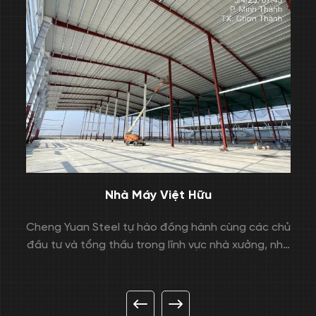
N
Nhà Máy Việt Hữu
,
Cheng Yuan Steel tự hào đồng hành cùng các chủ
ệp
đầu tư và tổng thầu trong lĩnh vực nhà xưởng, nhà
công nghiệp và các hạng mục kết cấu thép yêu
cầu kỹ thuật cao.