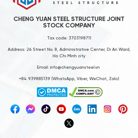
trình triển khai dự án.
bả
CHENG YUAN STEEL STRUCTURE JOINT
STOCK COMPANY
Tax code: 3703198711
Address: 26 Street No. 8, Administrative Center, Di An Ward,
Ho Chi Minh city
Email: info@chengyuansteel.vn
+84 939885139 (WhatsApp, Viber, WeChat, Zalo)