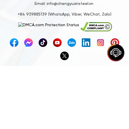
Email: info@chengyuansteel.vn
+84 939885139 (WhatsApp, Viber, WeChat, Zalo)
HỖ TRỢ KHÁCH HÀNG
Chính Sách Đổi Trả
Chính Sách Bảo Hành
Chính Sách Mua Hàng
Chính Sách Người Dùng