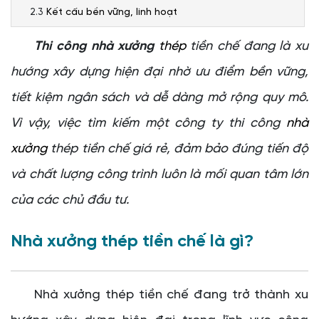
Kết cấu bền vững, linh hoạt
Đánh giá công ty thi công nhà xưởng thép tiền chế uy
Thi công nhà xưởng
thép
tiền chế đang là xu
tín
hướng xây dựng hiện đại nhờ ưu điểm bền vững,
Kinh nghiệm và năng lực thi công
Đội ngũ kỹ sư và nhân công tay nghề cao
tiết kiệm ngân sách và dễ dàng mở rộng quy mô.
Báo giá rõ ràng, cạnh tranh
Vì vậy, việc tìm kiếm một công ty thi công
nhà
Cam kết tiến độ thi công
xưởng
thép tiền chế giá rẻ, đảm bảo đúng tiến độ
Chính sách bảo hành và hậu mãi
và chất lượng công trình luôn là mối quan tâm lớn
Đơn giá thi công nhà xưởng thép tiền chế mới nhất
của các chủ đầu tư.
Đơn giá thi công nhà xưởng 2026 (Tham khảo)
Thi công phần khung thép và mái
Nhà xưởng thép tiền chế là gì?
Thi công nhà xưởng thép tiền chế trọn gói
Các yếu tố ảnh hưởng đến chi phí
Đơn vị thi công nhà xưởng thép tiền chế uy tín
Nhà xưởng thép tiền chế đang trở thành xu