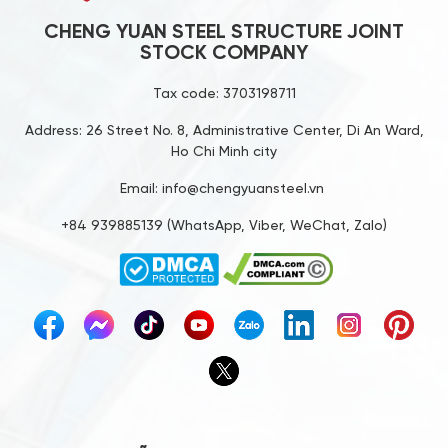
CHENG YUAN STEEL STRUCTURE JOINT
STOCK COMPANY
Tax code: 3703198711
Address: 26 Street No. 8, Administrative Center, Di An Ward,
Ho Chi Minh city
Email: info@chengyuansteel.vn
+84 939885139 (WhatsApp, Viber, WeChat, Zalo)