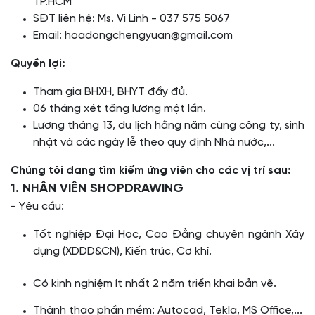
TP.HCM
SĐT liên hệ: Ms. Vi Linh - 037 575 5067
Email: hoadongchengyuan@gmail.com
Quyền lợi:
Tham gia BHXH, BHYT đầy đủ.
06 tháng xét tăng lương một lần.
Lương tháng 13, du lịch hằng năm cùng công ty, sinh
nhật và các ngày lễ theo quy định Nhà nước,...
Chúng tôi đang tìm kiếm ứng viên cho các vị trí sau:
1. NHÂN VIÊN SHOPDRAWING
- Yêu cầu:
Tốt nghiệp Đại Học, Cao Đẳng chuyên ngành Xây
dựng (XDDD&CN), Kiến trúc, Cơ khí.
Có kinh nghiệm ít nhất 2 năm triển khai bản vẽ.
Thành thạo phần mềm: Autocad, Tekla, MS Office,...