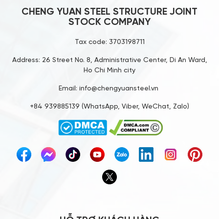
CHENG YUAN STEEL STRUCTURE JOINT
STOCK COMPANY
Tax code: 3703198711
Address: 26 Street No. 8, Administrative Center, Di An Ward,
Ho Chi Minh city
Email: info@chengyuansteel.vn
+84 939885139 (WhatsApp, Viber, WeChat, Zalo)