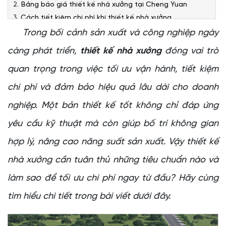
Bảng báo giá thiết kế nhà xưởng tại Cheng Yuan
Cách tiết kiệm chi phí khi thiết kế nhà xưởng
Cheng Yuan – Đơn vị thiết kế nhà xưởng uy tín, chuyên
Trong bối cảnh sản xuất và công nghiệp ngày
nghiệp
càng phát triển,
thiết kế nhà xưởng
đóng vai trò
Ưu điểm khi lựa chọn Cheng Yuan
quan trọng trong việc tối ưu vận hành, tiết kiệm
chi phí và đảm bảo hiệu quả lâu dài cho doanh
nghiệp. Một bản thiết kế tốt không chỉ đáp ứng
yêu cầu kỹ thuật mà còn giúp bố trí không gian
hợp lý, nâng cao năng suất sản xuất. Vậy thiết kế
nhà xưởng cần tuân thủ những tiêu chuẩn nào và
làm sao để tối ưu chi phí ngay từ đầu? Hãy cùng
tìm hiểu chi tiết trong bài viết dưới đây.