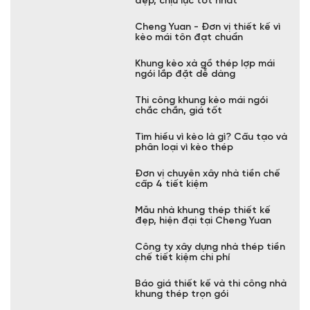
Nâng tầm công trình xây dựng
với xà gồ thép lợp ngói
Địa chỉ cung cấp kèo sắt bền
đẹp, chịu lực tốt nhất
Cheng Yuan - Đơn vị thiết kế vì
kèo mái tôn đạt chuẩn
Khung kèo xà gồ thép lợp mái
ngói lắp đặt dễ dàng
Thi công khung kèo mái ngói
chắc chắn, giá tốt
Tìm hiểu vì kèo là gì? Cấu tạo và
phân loại vì kèo thép
Đơn vị chuyên xây nhà tiền chế
cấp 4 tiết kiệm
Mẫu nhà khung thép thiết kế
đẹp, hiện đại tại Cheng Yuan
Công ty xây dựng nhà thép tiền
chế tiết kiệm chi phí