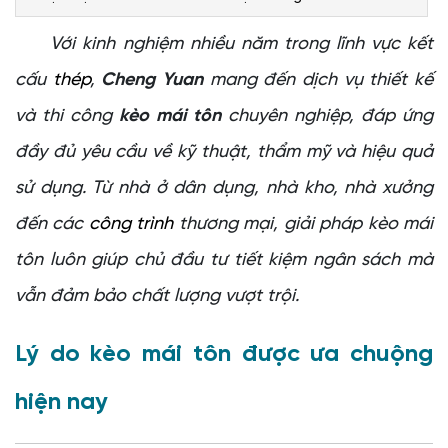
Khảo sát và tư vấn chuyên sâu
Với kinh nghiệm nhiều năm trong lĩnh vực kết
Thiết kế tối ưu kết cấu
cấu
thép
,
Cheng Yuan
mang đến dịch vụ thiết kế
Ứng dụng công nghệ hiện đại
và thi công
kèo mái tôn
chuyên nghiệp, đáp ứng
Quy trình thi công kèo mái tôn chuyên nghiệp
Gia công cấu kiện tại nhà máy
đầy đủ yêu cầu về kỹ thuật, thẩm mỹ và hiệu quả
Vận chuyển và tập kết vật tư
sử dụng. Từ nhà ở dân dụng, nhà kho, nhà xưởng
Lắp dựng hệ kèo mái tôn
đến các
công trình
thương mại, giải pháp kèo mái
Kiểm tra và nghiệm thu
tôn luôn giúp chủ đầu tư tiết kiệm ngân sách mà
Ứng dụng của kèo mái tôn trong thực tế
Vì sao nên chọn Cheng Yuan để thi công kèo mái tôn?
vẫn đảm bảo chất lượng vượt trội.
Kinh nghiệm và uy tín lâu năm
Lý do kèo mái tôn được ưa chuộng
Đội ngũ kỹ sư chuyên môn cao
Chất lượng vật liệu đạt chuẩn
hiện nay
Chi phí cạnh tranh, minh bạch
Chính sách bảo hành uy tín