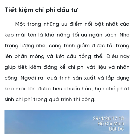
Các yếu tố ảnh hưởng đến chi phí thi công kèo mái tôn
Tiết kiệm chi phí đầu tư
Quy mô công trình
Một trong những ưu điểm nổi bật nhất của
Loại vật liệu sử dụng
Độ phức tạp của thiết kế
kèo mái tôn là khả năng tối ưu ngân sách. Nhờ
Điều kiện thi công thực tế
trọng lượng nhẹ, công trình giảm được tải trọng
Kinh nghiệm lựa chọn đơn vị thi công kèo mái tôn
lên phần móng và kết cấu tổng thể. Điều này
Cam kết của Cheng Yuan đối với khách hàng
giúp tiết kiệm đáng kể chi phí vật liệu và nhân
công. Ngoài ra, quá trình sản xuất và lắp dựng
kèo mái tôn được tiêu chuẩn hóa, hạn chế phát
sinh chi phí trong quá trình thi công.