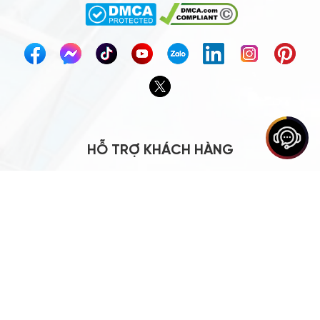
Thiết kế nhà xưởng tiền chế
đẹp, hiện đại, chi phí hợp lý
Nhận báo giá xây nhà khung
thép chính xác, tư vấn miễn phí
Báo giá thi công nhà tiền chế
mới nhất, tiết kiệm chi phí
Đơn vị làm nhà tiền chế chuyên