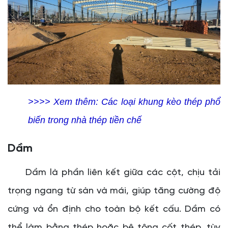
>>>> Xem thêm:
Các loại khung kèo thép phổ
biến trong nhà thép tiền chế
Dầm
Dầm là phần liên kết giữa các cột, chịu tải
trọng ngang từ sàn và mái, giúp tăng cường độ
cứng và ổn định cho toàn bộ kết cấu. Dầm có
thể làm bằng thép hoặc bê tông cốt thép, tùy