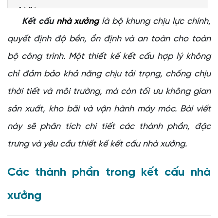
Sàn
Kết cấu
nhà xưởng
là bộ khung chịu lực chính,
Yêu cầu cơ bản khi thiết kế kết cấu nhà xưởng
quyết định độ bền, ổn định và an toàn cho toàn
Đảm bảo khả năng chịu lực
Khả năng chống chịu điều kiện thời tiết và môi
bộ công trình. Một thiết kế kết cấu hợp lý không
trường
chỉ đảm bảo khả năng chịu tải trọng, chống chịu
Thiết kế không gian linh hoạt và tối ưu hóa diện tích
thời tiết và môi trường, mà còn tối ưu không gian
Đảm bảo an toàn cháy nổ
Tiết kiệm chi phí nhưng vẫn đảm bảo chất lượng
sản xuất, kho bãi và vận hành máy móc. Bài viết
Tuân thủ tiêu chuẩn kỹ thuật và quy chuẩn xây dựng
này sẽ phân tích chi tiết các thành phần, đặc
Khả năng bảo trì, sửa chữa dễ dàng
trưng và yêu cầu thiết kế kết cấu nhà xưởng.
Tính thẩm mỹ và thân thiện với môi trường
Chọn kết cấu nhà xưởng phù hợp cùng Cheng Yuan
Các thành phần trong kết cấu nhà
xưởng