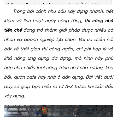
Báo giá thi công nhà tiền chế mới nhất (Cập nhật
2026)
Trong bối cảnh nhu cầu xây dựng nhanh, tiết
Bảng giá thi công nhà tiền chế
kiệm và linh hoạt ngày càng tăng,
thi công
nhà
Đơn giá theo quy mô và yêu cầu
tiền chế
đang trở thành giải pháp được nhiều cá
Các yếu tố ảnh hưởng đến giá thi công
nhân và doanh nghiệp lựa chọn. Với ưu điểm nổi
Quy trình thi công nhà thép tiền chế tiêu chuẩn
bật về thời gian thi công ngắn, chi phí hợp lý và
Giai đoạn 1: Thiết kế và giải pháp kỹ thuật
Giai đoạn 2: Gia công cấu kiện thép tại nhà máy
khả năng ứng dụng đa dạng, mô hình này phù
Giai đoạn 3: Lắp dựng tại công trường và hoàn thiện
hợp cho nhiều loại công trình như nhà xưởng, kho
Giải đáp thắc mắc về thi công nhà tiền chế (FAQ)
bãi, quán cafe hay nhà ở dân dụng. Bài viết dưới
Đơn vị thi công nhà tiền chế uy tín, chuyên nghiệp toàn
quốc
đây sẽ giúp bạn hiểu rõ từ A-Z trước khi bắt đầu
Hệ thống nhà xưởng sản xuất hiện đại
xây dựng.
Đội ngũ kỹ sư và nhân công lành nghề
Cam kết tiến độ và minh bạch chi phí
Cam kết chất lượng từ Cheng Yuan