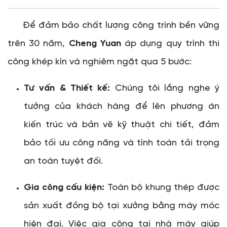
Để đảm bảo chất lượng công trình bền vững
trên 30 năm,
Cheng Yuan
áp dụng quy trình thi
công khép kín và nghiêm ngặt qua 5 bước:
Tư vấn & Thiết kế:
Chúng tôi lắng nghe ý
tưởng của khách hàng để lên phương án
kiến trúc và bản vẽ kỹ thuật chi tiết, đảm
bảo tối ưu công năng và tính toán tải trọng
an toàn tuyệt đối.
Gia công cấu kiện:
Toàn bộ khung thép được
sản xuất đồng bộ tại xưởng bằng máy móc
hiện đại. Việc gia công tại nhà máy giúp