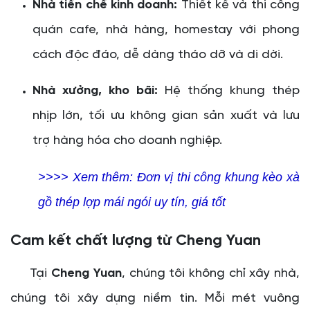
Nhà tiền chế kinh doanh:
Thiết kế và thi công
quán cafe, nhà hàng, homestay với phong
cách độc đáo, dễ dàng tháo dỡ và di dời.
Nhà xưởng, kho bãi:
Hệ thống khung thép
nhịp lớn, tối ưu không gian sản xuất và lưu
trợ hàng hóa cho doanh nghiệp.
>>>> Xem thêm:
Đơn vị thi công khung kèo xà
gồ thép lợp mái ngói uy tín, giá tốt
Cam kết chất lượng từ Cheng Yuan
Tại
Cheng Yuan
, chúng tôi không chỉ xây nhà,
chúng tôi xây dựng niềm tin. Mỗi mét vuông