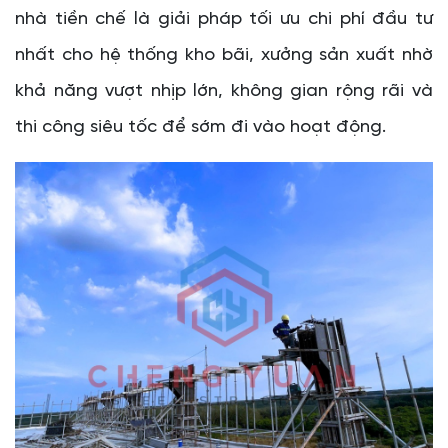
nhà tiền chế là giải pháp tối ưu chi phí đầu tư
nhất cho hệ thống kho bãi, xưởng sản xuất nhờ
khả năng vượt nhịp lớn, không gian rộng rãi và
thi công siêu tốc để sớm đi vào hoạt động.