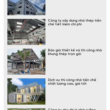
Công ty xây dựng nhà thép tiền
chế tiết kiệm chi phí
Báo giá thiết kế và thi công nhà
khung thép trọn gói
Dịch vụ thi công nhà tiền chế
chất lượng cao, giá tốt