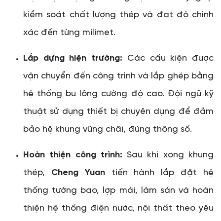
kiểm soát chất lượng thép và đạt độ chính
xác đến từng milimet.
Lắp dựng hiện trường:
Các cấu kiện được
vận chuyển đến công trình và lắp ghép bằng
hệ thống bu lông cường độ cao. Đội ngũ kỹ
thuật sử dụng thiết bị chuyên dụng để đảm
bảo hệ khung vững chãi, đúng thông số.
Hoàn thiện công trình:
Sau khi xong khung
thép,
Cheng Yuan
tiến hành lắp đặt hệ
thống tường bao, lợp mái, làm sàn và hoàn
thiện hệ thống điện nước, nội thất theo yêu