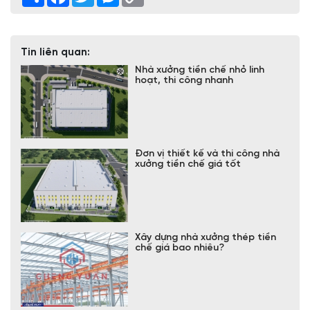
Link
Tin liên quan:
Nhà xưởng tiền chế nhỏ linh
hoạt, thi công nhanh
Đơn vị thiết kế và thi công nhà
xưởng tiền chế giá tốt
Xây dựng nhà xưởng thép tiền
chế giá bao nhiêu?