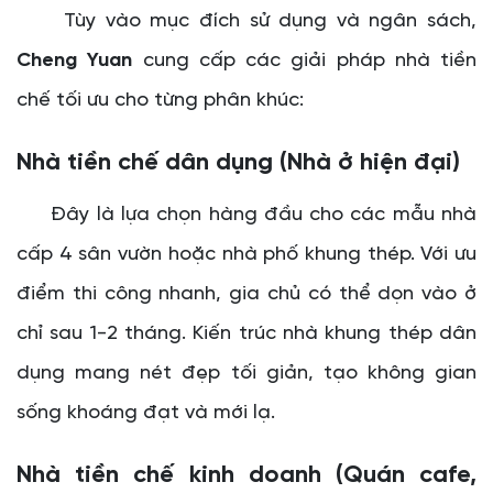
Tùy vào mục đích sử dụng và ngân sách,
Cheng Yuan
cung cấp các giải pháp nhà tiền
chế tối ưu cho từng phân khúc:
Nhà tiền chế dân dụng (Nhà ở hiện đại)
Đây là lựa chọn hàng đầu cho các mẫu nhà
cấp 4 sân vườn hoặc nhà phố khung thép. Với ưu
điểm thi công nhanh, gia chủ có thể dọn vào ở
chỉ sau 1-2 tháng. Kiến trúc nhà khung thép dân
dụng mang nét đẹp tối giản, tạo không gian
sống khoáng đạt và mới lạ.
Nhà tiền chế kinh doanh (Quán cafe,