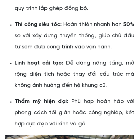
quy trình lắp ghép đồng bộ.
Thi công siêu tốc:
Hoàn thiện nhanh hơn
50%
so với xây dựng truyền thống, giúp chủ đầu
tư sớm đưa công trình vào vận hành.
Linh hoạt cải tạo:
Dễ dàng nâng tầng, mở
rộng diện tích hoặc thay đổi cấu trúc mà
không ảnh hưởng đến hệ khung cũ.
Thẩm mỹ hiện đại:
Phù hợp hoàn hảo với
phong cách tối giản hoặc công nghiệp, kết
hợp cực đẹp với kính và gỗ.