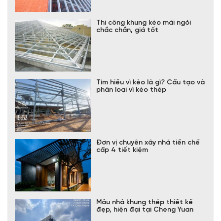
Thi công khung kèo mái ngói
chắc chắn, giá tốt
Tìm hiểu vì kèo là gì? Cấu tạo và
phân loại vì kèo thép
Đơn vị chuyên xây nhà tiền chế
cấp 4 tiết kiệm
Mẫu nhà khung thép thiết kế
đẹp, hiện đại tại Cheng Yuan