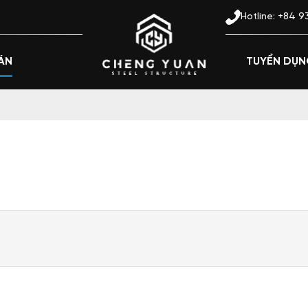
reet No. 8, Administrative Center, Di An Ward, Ho Chi Minh city
Hotline: +84 
ÁN
TUYỂN DỤ