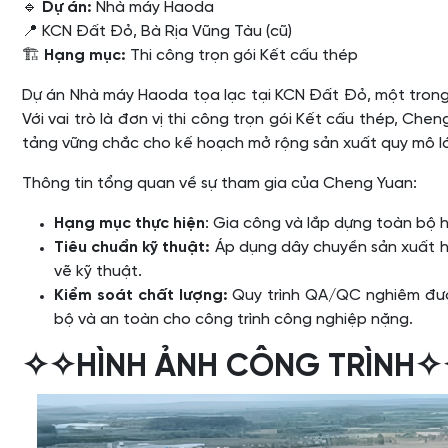
🔹
Dự án:
Nhà máy Haoda
📍 KCN Đất Đỏ, Bà Rịa Vũng Tàu (cũ)
🏗
Hạng mục:
Thi công trọn gói Kết cấu thép
Dự án Nhà máy Haoda tọa lạc tại KCN Đất Đỏ, một trong 
Với vai trò là đơn vị thi công trọn gói Kết cấu thép, C
tảng vững chắc cho kế hoạch mở rộng sản xuất quy mô l
Thông tin tổng quan về sự tham gia của Cheng Yuan:
Hạng mục thực hiện
: Gia công và lắp dựng toàn bộ 
Tiêu chuẩn kỹ thuật:
Áp dụng dây chuyền sản xuất hi
vẽ kỹ thuật.
Kiểm soát chất lượng:
Quy trình QA/QC nghiêm đượ
bộ và an toàn cho công trình công nghiệp nặng.
✧✧HÌNH ẢNH CÔNG TRÌNH