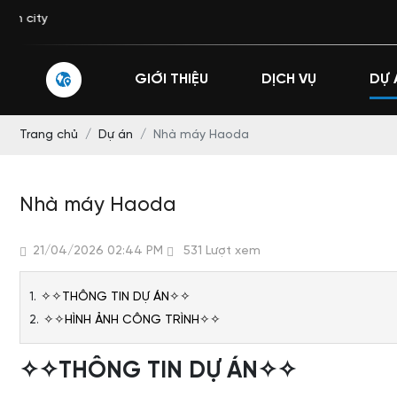
26 St
GIỚI THIỆU
DỊCH VỤ
DỰ 
Trang chủ
Dự án
Nhà máy Haoda
Nhà máy Haoda
21/04/2026 02:44 PM
531 Lượt xem
✧✧THÔNG TIN DỰ ÁN✧✧
✧✧HÌNH ẢNH CÔNG TRÌNH✧✧
✧✧THÔNG TIN DỰ ÁN✧✧