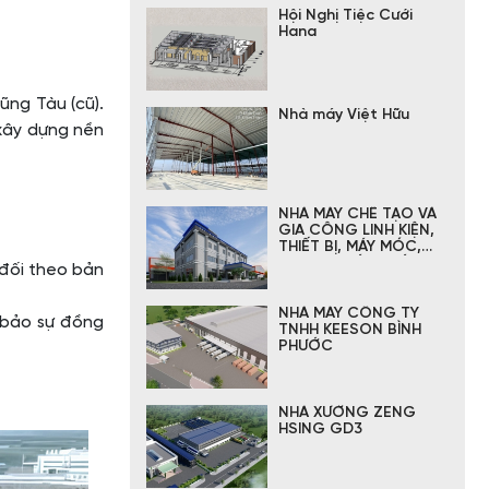
Hội Nghị Tiệc Cưới
Hana
ũng Tàu (cũ).
Nhà máy Việt Hữu
 xây dựng nền
NHÀ MÁY CHẾ TẠO VÀ
GIA CÔNG LINH KIỆN,
THIẾT BỊ, MÁY MÓC,
KIM LOẠI HÁN THÁI
 đối theo bản
NHÀ MÁY CÔNG TY
 bảo sự đồng
TNHH KEESON BÌNH
PHƯỚC
NHÀ XƯỞNG ZENG
HSING GD3