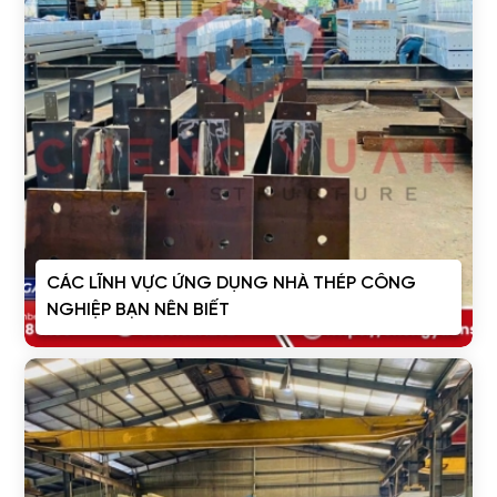
CÁC LĨNH VỰC ỨNG DỤNG NHÀ THÉP CÔNG
NGHIỆP BẠN NÊN BIẾT