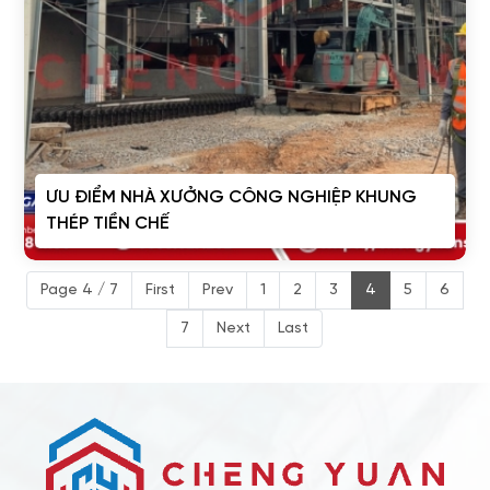
ƯU ĐIỂM NHÀ XƯỞNG CÔNG NGHIỆP KHUNG
THÉP TIỀN CHẾ
Page 4 / 7
First
Prev
1
2
3
4
5
6
7
Next
Last