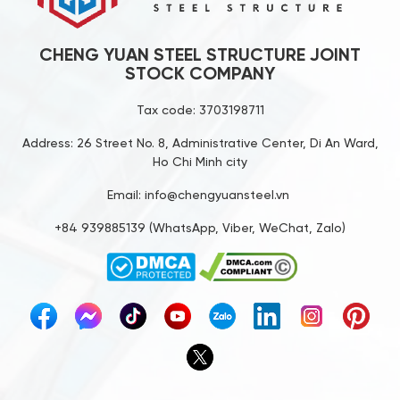
CHENG YUAN STEEL STRUCTURE JOINT
STOCK COMPANY
Tax code: 3703198711
Address: 26 Street No. 8, Administrative Center, Di An Ward,
Ho Chi Minh city
Email: info@chengyuansteel.vn
+84 939885139 (WhatsApp, Viber, WeChat, Zalo)