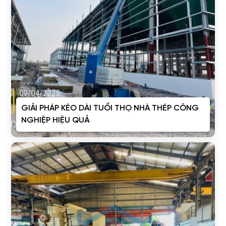
GIẢI PHÁP KÉO DÀI TUỔI THỌ NHÀ THÉP CÔNG
NGHIỆP HIỆU QUẢ