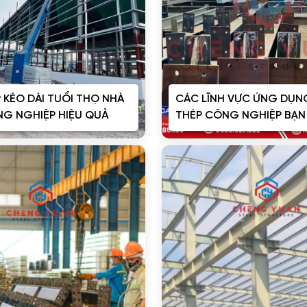
P KÉO DÀI TUỔI THỌ NHÀ
CÁC LĨNH VỰC ỨNG DỤN
NG NGHIỆP HIỆU QUẢ
THÉP CÔNG NGHIỆP BẠN 