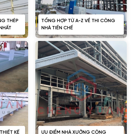
NG THÉP
TỔNG HỢP TỪ A-Z VỀ THI CÔNG
 NHẤT
NHÀ TIỀN CHẾ
THIẾT KẾ
ƯU ĐIỂM NHÀ XƯỞNG CÔNG