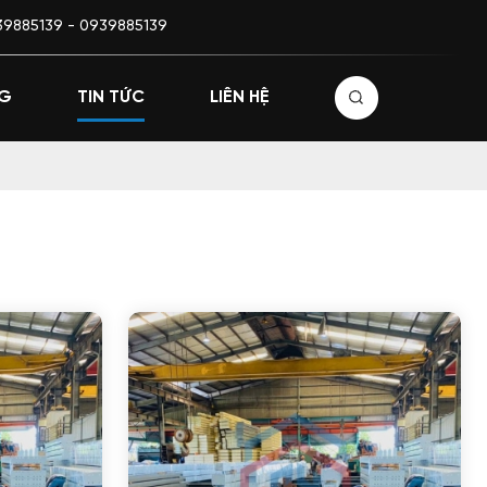
939885139 - 0939885139
NG
TIN TỨC
LIÊN HỆ