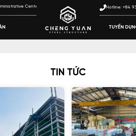
enter, Di An Ward, Ho Chi Minh city
Hotline: +84 
ÁN
TUYỂN DỤ
TIN TỨC