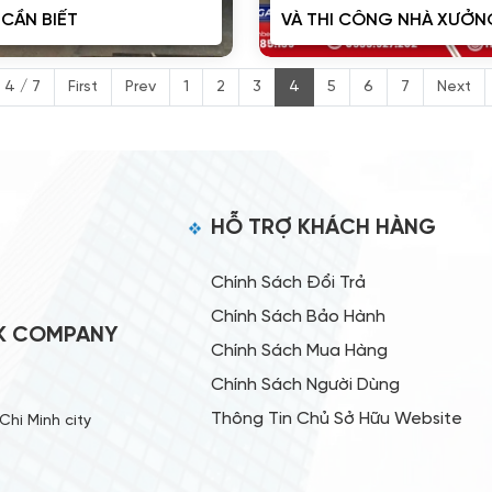
 CẦN BIẾT
VÀ THI CÔNG NHÀ XƯỞ
BAO LÂU?
 4 / 7
First
Prev
1
2
3
4
5
6
7
Next
HỖ TRỢ KHÁCH HÀNG
Chính Sách Đổi Trả
Chính Sách Bảo Hành
CK COMPANY
Chính Sách Mua Hàng
Chính Sách Người Dùng
Thông Tin Chủ Sở Hữu Website
Chi Minh city