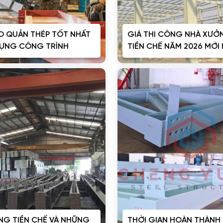
O QUẢN THÉP TỐT NHẤT
GIÁ THI CÔNG NHÀ XƯỞ
DỰNG CÔNG TRÌNH
TIỀN CHẾ NĂM 2026 MỚI
NG TIỀN CHẾ VÀ NHỮNG
THỜI GIAN HOÀN THÀNH 