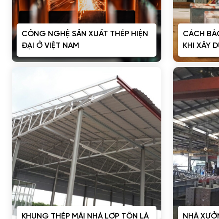
CÔNG NGHỆ SẢN XUẤT THÉP HIỆN
CÁCH BẢ
ĐẠI Ở VIỆT NAM
KHI XÂY 
KHUNG THÉP MÁI NHÀ LỢP TÔN LÀ
NHÀ XƯỞ