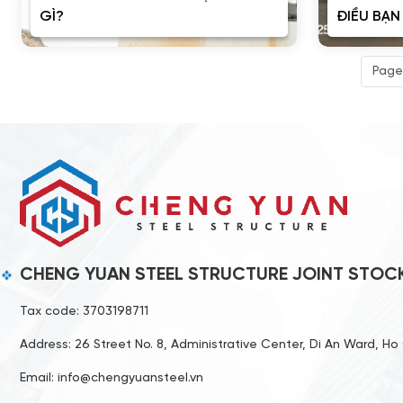
GÌ?
ĐIỀU BẠN
Page
CHENG YUAN STEEL STRUCTURE JOINT STO
Tax code: 3703198711
Address: 26 Street No. 8, Administrative Center, Di An Ward, Ho 
Email: info@chengyuansteel.vn