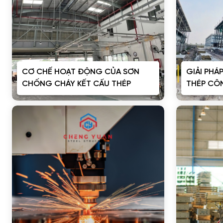
CƠ CHẾ HOẠT ĐỘNG CỦA SƠN
GIẢI PHÁ
CHỐNG CHÁY KẾT CẤU THÉP
THÉP CÔ